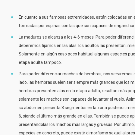
En cuanto a sus famosas extremidades, están colocadas en e
formadas por espinas con las que son capaces de enganchar 
La madurez se alcanza a los 4-6 meses. Para poder diferenciar
deberemos fijarnos en las alas: los adultos las presentan, mie
Solamente en algún caso poco habitual algunas especies pued
etapa adulta tampoco.
Para poder diferenciar machos de hembras, nos serviremos de
lado, las hembras suelen ser siempre más grandes que los
hembras presenten alas en la etapa adulta, resultan más pe
solamente los machos son capaces de levantar el vuelo. Asi
su abdomen presenta 8 segmentos en la zona posterior, mie
6, siendo el último más grande en ellas. También se puede ap
presentándolas los machos más largas y gruesas. Por último,
especies en concreto, puede existir dimorfismo sexual al pr