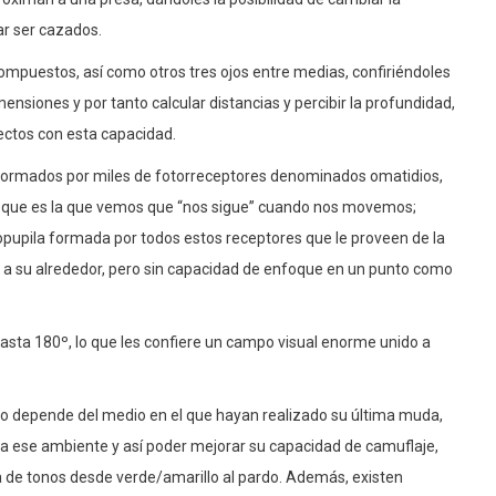
tar ser cazados.
mpuestos, así como otros tres ojos entre medias, confiriéndoles
mensiones y por tanto calcular distancias y percibir la profundidad,
sectos con esta capacidad.
formados por miles de fotorreceptores denominados omatidios,
 que es la que vemos que “nos sigue” cuando nos movemos;
pupila formada por todos estos receptores que le proveen de la
e a su alrededor, pero sin capacidad de enfoque en un punto como
asta 180º, lo que les confiere un campo visual enorme unido a
po depende del medio en el que hayan realizado su última muda,
a ese ambiente y así poder mejorar su capacidad de camuflaje,
de tonos desde verde/amarillo al pardo. Además, existen