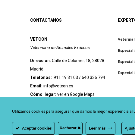
CONTÁCTANOS
EXPERT
VETCON
Veterinar
Veterinario de Animales Exóticos
Especial
Dirección:
Calle de Colomer, 18, 28028
Especiali
Madrid
Especiali
Teléfonos:
911 19 31 03
/
640 336 794
Email:
info@vetcon.es
Cómo llegar:
ver en Google Maps
Utilizamos cookies para asegurar que damos la mejor experiencia al u
Rechazar
Aceptar cookies
Leer más
Ajust