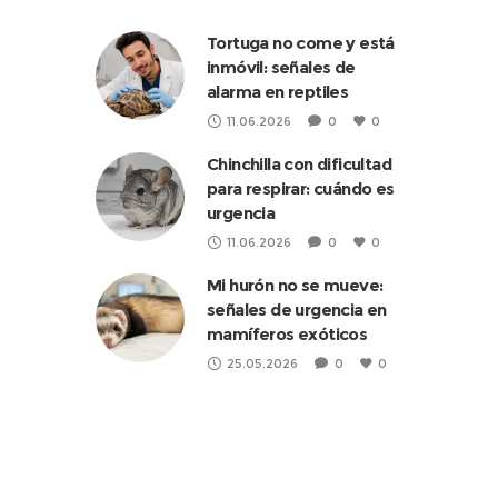
Tortuga no come y está
inmóvil: señales de
alarma en reptiles
11.06.2026
0
0
Chinchilla con dificultad
para respirar: cuándo es
urgencia
11.06.2026
0
0
Mi hurón no se mueve:
señales de urgencia en
mamíferos exóticos
25.05.2026
0
0