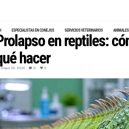
H
ESPECIALISTAS EN CONEJOS
SERVICIOS VETERINARIOS
ANIMALES
Prolapso en reptiles: c
qué hacer
mayo 25, 2026
0
0