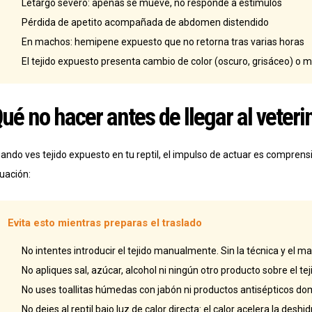
Letargo severo: apenas se mueve, no responde a estímulos
Pérdida de apetito acompañada de abdomen distendido
En machos: hemipene expuesto que no retorna tras varias horas
El tejido expuesto presenta cambio de color (oscuro, grisáceo) o m
ué no hacer antes de llegar al veteri
ando ves tejido expuesto en tu reptil, el impulso de actuar es compre
tuación:
Evita esto mientras preparas el traslado
No intentes introducir el tejido manualmente. Sin la técnica y el m
No apliques sal, azúcar, alcohol ni ningún otro producto sobre el te
No uses toallitas húmedas con jabón ni productos antisépticos do
No dejes al reptil bajo luz de calor directa: el calor acelera la deshi