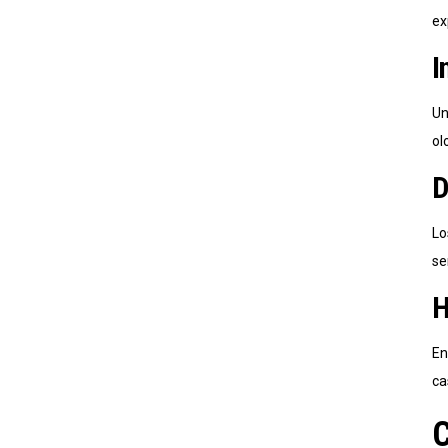
ex
I
Un
olo
D
Lo
se
H
En
ca
C